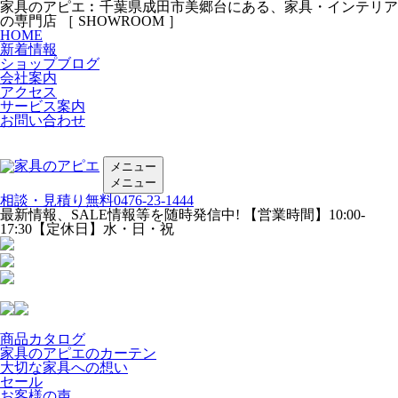
家具のアピエ︰千葉県成田市美郷台にある、家具・インテリア
の専門店 ［ SHOWROOM ］
HOME
新着情報
ショップブログ
会社案内
アクセス
サービス案内
お問い合わせ
メニュー
メニュー
相談・見積り無料
0476-23-1444
最新情報、SALE情報等を随時発信中!
【営業時間】
10:00-
17:30
【定休日】
水・日・祝
商品カタログ
家具のアピエのカーテン
大切な家具への想い
セール
お客様の声